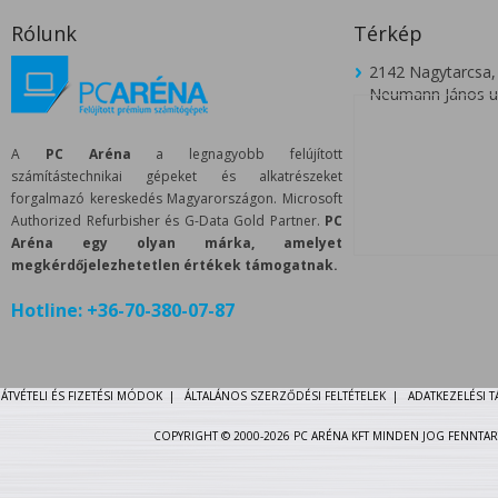
Rólunk
Térkép
2142 Nagytarcsa,
Neumann János u.
A
PC Aréna
a legnagyobb felújított
számítástechnikai gépeket és alkatrészeket
forgalmazó kereskedés Magyarországon. Microsoft
Authorized Refurbisher és G-Data Gold Partner.
PC
Aréna egy olyan márka, amelyet
megkérdőjelezhetetlen értékek támogatnak.
Hotline:
+36-70-380-07-87
ÁTVÉTELI ÉS FIZETÉSI MÓDOK
|
ÁLTALÁNOS SZERZŐDÉSI FELTÉTELEK
|
ADATKEZELÉSI 
COPYRIGHT © 2000-2026 PC ARÉNA KFT MINDEN JOG FENNTAR