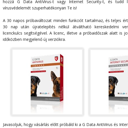
hozzá G Data AntiVirus-t vagy Internet Security-t, és tudd 
vírusvédelemét szuperhatékonyan Te is!
A 30 napos próbaváltozat minden funkciót tartalmaz, és teljes ér
30 nap után újratelepítés nélkül átváltható kereskedelmi ve
licenckulcs segítségével. A licenc, illetve a próbaidőszak alatt is j
időközben megjelenő új verziókra.
Javasoljuk, hogy vásárlás előtt próbáld ki a G Data AntiVirus és Inter