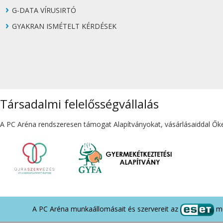
G-DATA VÍRUSIRTÓ
GYAKRAN ISMÉTELT KÉRDÉSEK
Társadalmi felelősségvállalás
A PC Aréna rendszeresen támogat Alapítványokat, vásárlásaiddal Őket
A PC Aréna munkaállomásait és szervereit az
me