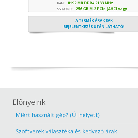
8192 MB DDR4 2133 MHz
sebesség
RAM:
256 GB M.2 PCIe (AHCI vagy
SSD-ODD:
NVMe) SSD
- Optika nélkül
A TERMÉK ÁRA CSAK
BEJELENTKEZÉS UTÁN LÁTHATÓ!
Előnyeink
Miért használt gép? (Új helyett)
Szoftverek választéka és kedvező árak