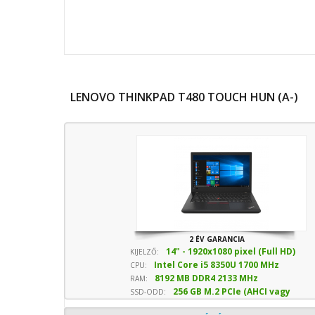
LENOVO THINKPAD T480 TOUCH HUN (A-)
2 ÉV GARANCIA
14" - 1920x1080 pixel (Full HD)
KIJELZŐ:
Intel Core i5 8350U 1700 MHz
CPU:
8192 MB DDR4 2133 MHz
sebesség
RAM:
256 GB M.2 PCIe (AHCI vagy
SSD-ODD:
NVMe) SSD
- Optika nélkül