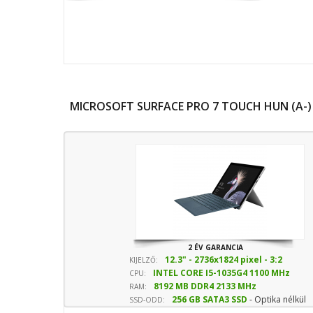
MICROSOFT SURFACE PRO 7 TOUCH HUN (A-)
2 ÉV GARANCIA
12.3" - 2736x1824 pixel - 3:2
KIJELZŐ:
INTEL CORE I5-1035G4 1100 MHz
képarány
CPU:
8192 MB DDR4 2133 MHz
sebesség
RAM:
256 GB SATA3 SSD
- Optika nélkül
SSD-ODD: