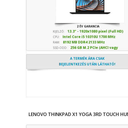
2 ÉV GARANCIA
13.3" - 1920x1080 pixel (Full HD)
KIJELZŐ:
Intel Core i5 10310U 1700 MHz
CPU:
8192 MB DDR4 2133 MHz
sebesség
RAM:
256 GB M.2 PCIe (AHCI vagy
SSD-ODD:
NVMe) SSD
- Optika nélkül
A TERMÉK ÁRA CSAK
BEJELENTKEZÉS UTÁN LÁTHATÓ!
LENOVO THINKPAD X1 YOGA 3RD TOUCH HUN