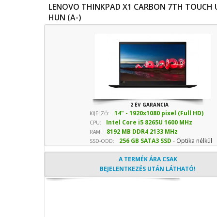
LENOVO THINKPAD X1 CARBON 7TH TOUCH 
HUN (A-)
2 ÉV GARANCIA
14" - 1920x1080 pixel (Full HD)
KIJELZŐ:
Intel Core i5 8265U 1600 MHz
CPU:
8192 MB DDR4 2133 MHz
sebesség
RAM:
256 GB SATA3 SSD
- Optika nélkül
SSD-ODD:
A TERMÉK ÁRA CSAK
BEJELENTKEZÉS UTÁN LÁTHATÓ!