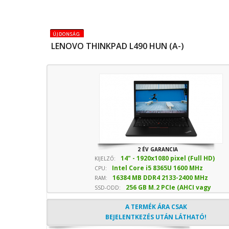
ÚJDONSÁG
LENOVO THINKPAD L490 HUN (A-)
2 ÉV GARANCIA
14" - 1920x1080 pixel (Full HD)
KIJELZŐ:
Intel Core i5 8365U 1600 MHz
CPU:
16384 MB DDR4 2133-2400 MHz
sebesség
RAM:
256 GB M.2 PCIe (AHCI vagy
SSD-ODD:
NVMe) SSD
- Optika nélkül
A TERMÉK ÁRA CSAK
BEJELENTKEZÉS UTÁN LÁTHATÓ!