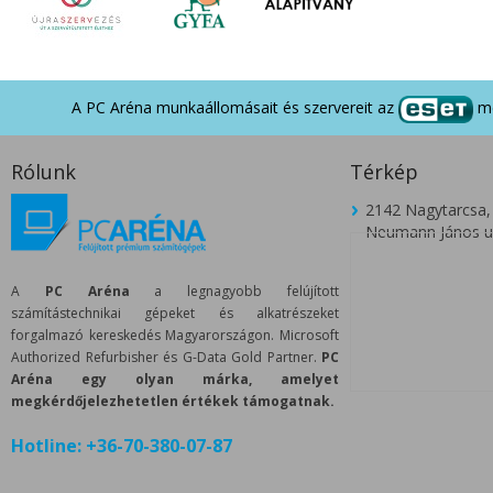
A PC Aréna munkaállomásait és szervereit az
me
Rólunk
Térkép
2142 Nagytarcsa,
Neumann János u.
A
PC Aréna
a legnagyobb felújított
számítástechnikai gépeket és alkatrészeket
forgalmazó kereskedés Magyarországon. Microsoft
Authorized Refurbisher és G-Data Gold Partner.
PC
Aréna egy olyan márka, amelyet
megkérdőjelezhetetlen értékek támogatnak.
Hotline:
+36-70-380-07-87