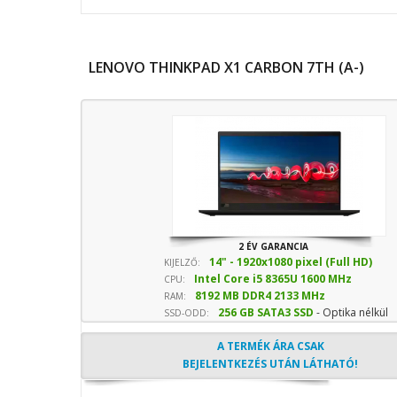
LENOVO THINKPAD X1 CARBON 7TH (A-)
2 ÉV GARANCIA
14" - 1920x1080 pixel (Full HD)
KIJELZŐ:
Intel Core i5 8365U 1600 MHz
CPU:
8192 MB DDR4 2133 MHz
sebesség
RAM:
256 GB SATA3 SSD
- Optika nélkül
SSD-ODD:
A TERMÉK ÁRA CSAK
BEJELENTKEZÉS UTÁN LÁTHATÓ!