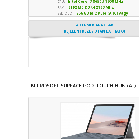
Intel Core i7 8650U 1900 MHz
képarány
CPU:
8192 MB DDR4 2133 MHz
sebesség
RAM:
256 GB M.2 PCIe (AHCI vagy
SSD-ODD:
NVMe) SSD
- Optika nélkül
A TERMÉK ÁRA CSAK
BEJELENTKEZÉS UTÁN LÁTHATÓ!
MICROSOFT SURFACE GO 2 TOUCH HUN (A-)