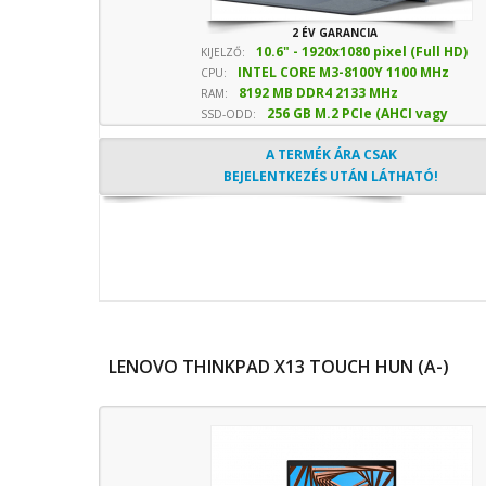
2 ÉV GARANCIA
10.6" - 1920x1080 pixel (Full HD)
KIJELZŐ:
INTEL CORE M3-8100Y 1100 MHz
CPU:
8192 MB DDR4 2133 MHz
sebesség
RAM:
256 GB M.2 PCIe (AHCI vagy
SSD-ODD:
NVMe) SSD
- Optika nélkül
A TERMÉK ÁRA CSAK
BEJELENTKEZÉS UTÁN LÁTHATÓ!
LENOVO THINKPAD X13 TOUCH HUN (A-)