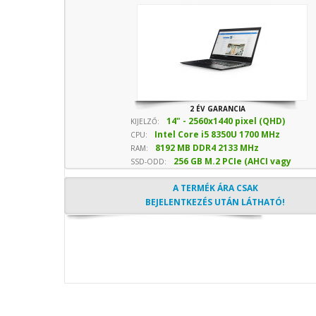
2 ÉV GARANCIA
14" - 2560x1440 pixel (QHD)
KIJELZŐ:
Intel Core i5 8350U 1700 MHz
CPU:
8192 MB DDR4 2133 MHz
sebesség
RAM:
256 GB M.2 PCIe (AHCI vagy
SSD-ODD:
NVMe) SSD
- Optika nélkül
A TERMÉK ÁRA CSAK
BEJELENTKEZÉS UTÁN LÁTHATÓ!