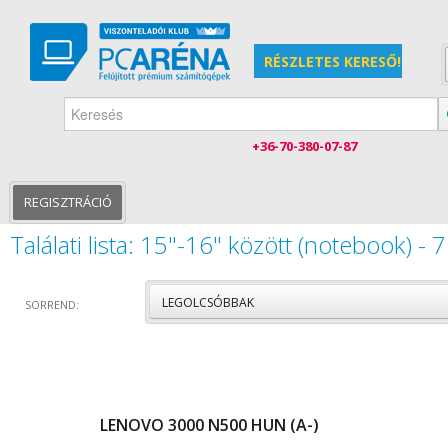
RÉSZLETES KERESŐ!
+36-70-380-07-87
KEZDŐLAP
15"-16" KÖZÖTT (NOTEBOOK)
REGISZTRÁCIÓ
Találati lista:
15"-16" között (notebook) - 
LEGOLCSÓBBAK
SORREND:
LENOVO 3000 N500 HUN (A-)