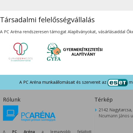
Társadalmi felelősségvállalás
A PC Aréna rendszeresen támogat Alapítványokat, vásárlásaiddal Őket
A PC Aréna munkaállomásait és szervereit az
me
Rólunk
Térkép
2142 Nagytarcsa,
Neumann János u.
A
PC Aréna
a legnagyobb felújított