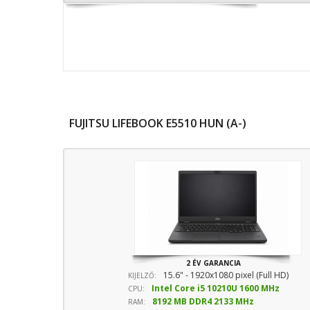
FUJITSU LIFEBOOK E5510 HUN (A-)
2 ÉV GARANCIA
15.6" - 1920x1080 pixel (Full HD)
KIJELZŐ:
Intel Core i5 10210U 1600 MHz
CPU:
8192 MB DDR4 2133 MHz
sebesség
RAM: