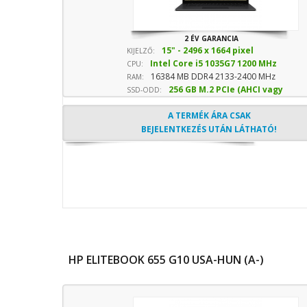
2 ÉV GARANCIA
15" - 2496 x 1664 pixel
KIJELZŐ:
Intel Core i5 1035G7 1200 MHz
CPU:
16384 MB DDR4 2133-2400 MHz
sebesség
RAM:
256 GB M.2 PCIe (AHCI vagy
SSD-ODD:
NVMe) SSD
- Optika nélkül
A TERMÉK ÁRA CSAK
BEJELENTKEZÉS UTÁN LÁTHATÓ!
HP ELITEBOOK 655 G10 USA-HUN (A-)