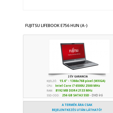
FUJITSU LIFEBOOK E756 HUN (A-)
2 ÉV GARANCIA
15.6" - 1366x768 pixel (WXGA)
KIJELZŐ:
Intel Core i7 6500U 2500 MHz
CPU:
8192 MB DDR4 2133 MHz
sebesség
RAM:
256 GB SATA3 SSD
- DVD író
SSD-ODD:
A TERMÉK ÁRA CSAK
BEJELENTKEZÉS UTÁN LÁTHATÓ!