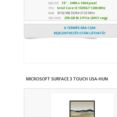
15" - 2496 x 1664 pixel
KIJELZŐ:
Intel Core i5 1035G7 1200 MHz
CPU:
8192 MB DDR4 2133 MHz
sebesség
RAM:
256 GB M.2 PCIe (AHCI vagy
SSD-ODD:
NVMe) SSD
- Optika nélkül
A TERMÉK ÁRA CSAK
BEJELENTKEZÉS UTÁN LÁTHATÓ!
MICROSOFT SURFACE 3 TOUCH USA-HUN