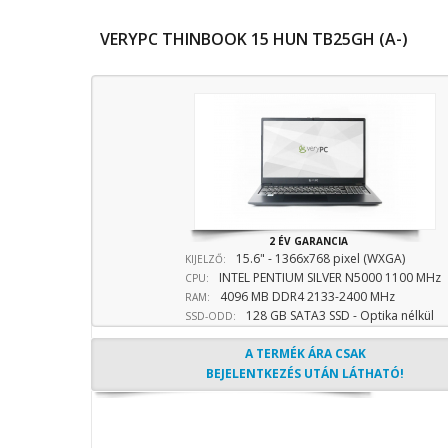
VERYPC THINBOOK 15 HUN TB25GH (A-)
2 ÉV GARANCIA
15.6" - 1366x768 pixel (WXGA)
KIJELZŐ:
INTEL PENTIUM SILVER N5000 1100 MHz
CPU:
4096 MB DDR4 2133-2400 MHz
sebesség
RAM:
128 GB SATA3 SSD - Optika nélkül
SSD-ODD:
A TERMÉK ÁRA CSAK
BEJELENTKEZÉS UTÁN LÁTHATÓ!