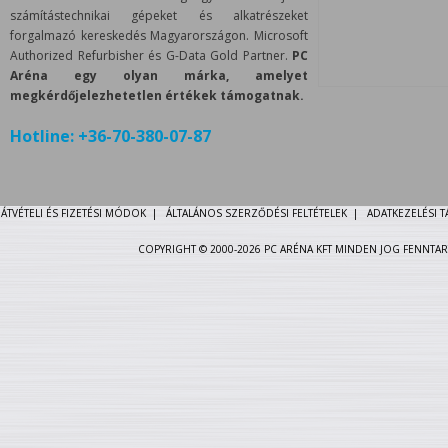
számítástechnikai gépeket és alkatrészeket
forgalmazó kereskedés Magyarországon. Microsoft
Authorized Refurbisher és G-Data Gold Partner.
PC
Aréna egy olyan márka, amelyet
megkérdőjelezhetetlen értékek támogatnak.
Hotline:
+36-70-380-07-87
ÁTVÉTELI ÉS FIZETÉSI MÓDOK
|
ÁLTALÁNOS SZERZŐDÉSI FELTÉTELEK
|
ADATKEZELÉSI 
COPYRIGHT © 2000-2026 PC ARÉNA KFT MINDEN JOG FENNTAR