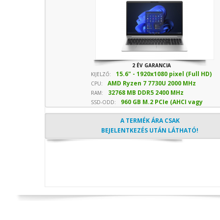
2 ÉV GARANCIA
15.6" - 1920x1080 pixel (Full HD)
KIJELZŐ:
AMD Ryzen 7 7730U 2000 MHz
CPU:
32768 MB DDR5 2400 MHz
sebesség
RAM:
960 GB M.2 PCIe (AHCI vagy
SSD-ODD:
NVMe) SSD
- Optika nélkül
A TERMÉK ÁRA CSAK
BEJELENTKEZÉS UTÁN LÁTHATÓ!