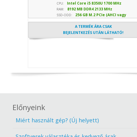
Intel Core i5 8350U 1700 MHz
CPU:
8192 MB DDR4 2133 MHz
sebesség
RAM:
256 GB M.2 PCIe (AHCI vagy
SSD-ODD:
NVMe) SSD
- Optika nélkül
A TERMÉK ÁRA CSAK
BEJELENTKEZÉS UTÁN LÁTHATÓ!
Előnyeink
Miért használt gép? (Új helyett)
Szoftverek választéka és kedvező árak