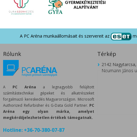
A PC Aréna munkaállomásait és szervereit az
me
Rólunk
Térkép
2142 Nagytarcsa,
Neumann János u.
A
PC Aréna
a legnagyobb felújított
számítástechnikai gépeket és alkatrészeket
forgalmazó kereskedés Magyarországon. Microsoft
Authorized Refurbisher és G-Data Gold Partner.
PC
Aréna egy olyan márka, amelyet
megkérdőjelezhetetlen értékek támogatnak.
Hotline:
+36-70-380-07-87