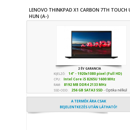
LENOVO THINKPAD X1 CARBON 7TH TOUCH 
HUN (A-)
2 ÉV GARANCIA
14" - 1920x1080 pixel (Full HD)
KIJELZŐ:
Intel Core i5 8265U 1600 MHz
CPU:
8192 MB DDR4 2133 MHz
sebesség
RAM:
256 GB SATA3 SSD
- Optika nélkül
SSD-ODD:
A TERMÉK ÁRA CSAK
BEJELENTKEZÉS UTÁN LÁTHATÓ!