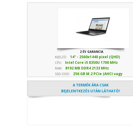
2 ÉV GARANCIA
14" - 2560x1440 pixel (QHD)
KIJELZŐ:
Intel Core i5 8350U 1700 MHz
CPU:
8192 MB DDR4 2133 MHz
sebesség
RAM:
256 GB M.2 PCIe (AHCI vagy
SSD-ODD:
NVMe) SSD
- Optika nélkül
A TERMÉK ÁRA CSAK
BEJELENTKEZÉS UTÁN LÁTHATÓ!