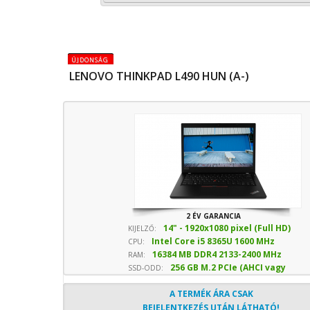
ÚJDONSÁG
LENOVO THINKPAD L490 HUN (A-)
2 ÉV GARANCIA
14" - 1920x1080 pixel (Full HD)
KIJELZŐ:
Intel Core i5 8365U 1600 MHz
CPU:
16384 MB DDR4 2133-2400 MHz
sebesség
RAM:
256 GB M.2 PCIe (AHCI vagy
SSD-ODD:
NVMe) SSD
- Optika nélkül
A TERMÉK ÁRA CSAK
BEJELENTKEZÉS UTÁN LÁTHATÓ!