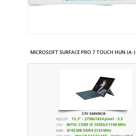
MICROSOFT SURFACE PRO 7 TOUCH HUN (A-)
2 ÉV GARANCIA
12.3" - 2736x1824 pixel - 3:2
KIJELZŐ:
INTEL CORE I5-1035G4 1100 MHz
képarány
CPU:
8192 MB DDR4 2133 MHz
sebesség
RAM: