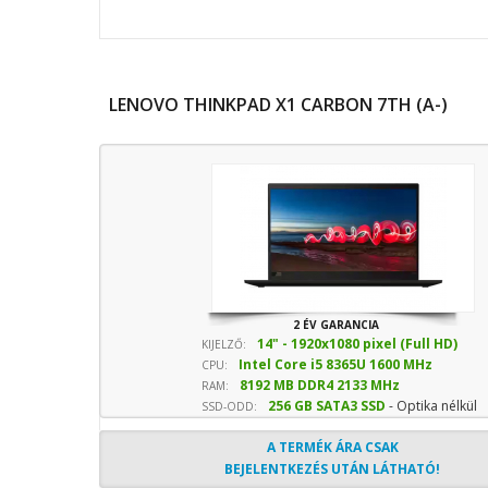
LENOVO THINKPAD X1 CARBON 7TH (A-)
2 ÉV GARANCIA
14" - 1920x1080 pixel (Full HD)
KIJELZŐ:
Intel Core i5 8365U 1600 MHz
CPU:
8192 MB DDR4 2133 MHz
sebesség
RAM:
256 GB SATA3 SSD
- Optika nélkül
SSD-ODD:
A TERMÉK ÁRA CSAK
BEJELENTKEZÉS UTÁN LÁTHATÓ!