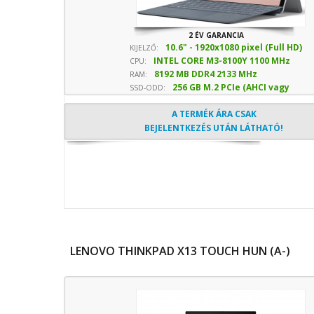
2 ÉV GARANCIA
10.6" - 1920x1080 pixel (Full HD)
KIJELZŐ:
INTEL CORE M3-8100Y 1100 MHz
CPU:
8192 MB DDR4 2133 MHz
sebesség
RAM:
256 GB M.2 PCIe (AHCI vagy
SSD-ODD:
NVMe) SSD
- Optika nélkül
A TERMÉK ÁRA CSAK
BEJELENTKEZÉS UTÁN LÁTHATÓ!
LENOVO THINKPAD X13 TOUCH HUN (A-)