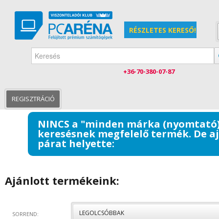
RÉSZLETES KERESŐ!
+36-70-380-07-87
KEZDŐLAP
MINDEN MÁRKA (NYOMTATÓ)
REGISZTRÁCIÓ
NINCS a "
minden márka (nyomtató
keresésnek megfelelő termék. De a
párat helyette:
Ajánlott termékeink:
LEGOLCSÓBBAK
SORREND: