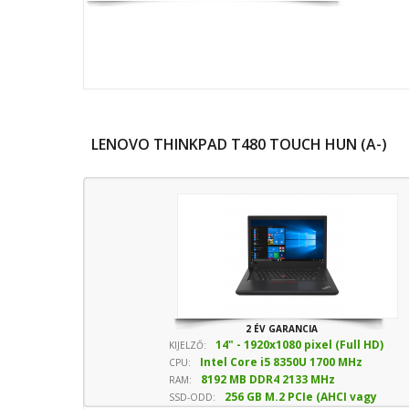
LENOVO THINKPAD T480 TOUCH HUN (A-)
2 ÉV GARANCIA
14" - 1920x1080 pixel (Full HD)
KIJELZŐ:
Intel Core i5 8350U 1700 MHz
CPU:
8192 MB DDR4 2133 MHz
sebesség
RAM:
256 GB M.2 PCIe (AHCI vagy
SSD-ODD: