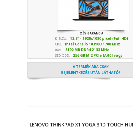
2 ÉV GARANCIA
13.3" - 1920x1080 pixel (Full HD)
KIJELZŐ:
Intel Core i5 10310U 1700 MHz
CPU:
8192 MB DDR4 2133 MHz
sebesség
RAM:
256 GB M.2 PCIe (AHCI vagy
SSD-ODD:
NVMe) SSD
- Optika nélkül
A TERMÉK ÁRA CSAK
BEJELENTKEZÉS UTÁN LÁTHATÓ!
LENOVO THINKPAD X1 YOGA 3RD TOUCH HUN