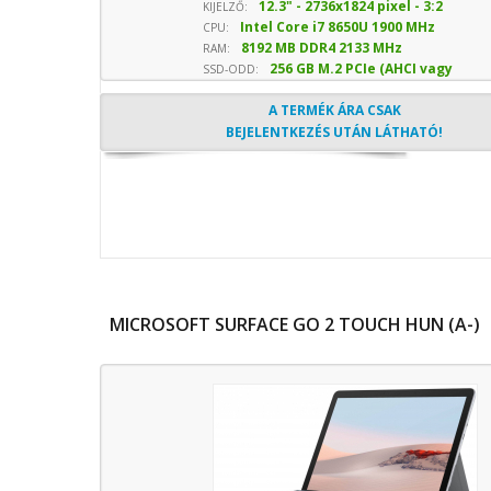
12.3" - 2736x1824 pixel - 3:2
KIJELZŐ:
Intel Core i7 8650U 1900 MHz
képarány
CPU:
8192 MB DDR4 2133 MHz
sebesség
RAM:
256 GB M.2 PCIe (AHCI vagy
SSD-ODD:
NVMe) SSD
- Optika nélkül
A TERMÉK ÁRA CSAK
BEJELENTKEZÉS UTÁN LÁTHATÓ!
MICROSOFT SURFACE GO 2 TOUCH HUN (A-)