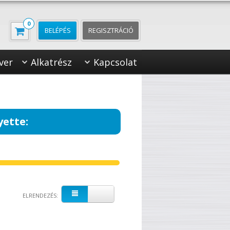
0
BELÉPÉS
REGISZTRÁCIÓ
ver
Alkatrész
Kapcsolat
yette:
ELRENDEZÉS: