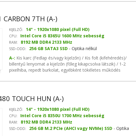
hangvezérlő, Gigabit Ethernet hálózati vezérlő
 CARBON 7TH (A-)
14" - 1920x1080 pixel (Full HD)
KIJELZŐ:
Intel Core i5 8365U 1600 MHz sebesség
CPU:
8192 MB DDR4 2133 MHz
RAM:
256 GB SATA3 SSD
- Optika nélkül
SSD-ODD:
A-:
Kis karc (Fedlap és/vagy kijelzőn) / Kis folt (kifehéredés)/
billentyű lenyomat a kijelzőn (főleg kikapcsolva látszik) / 1-2
pixelhiba, repedt burkolat, egyébként tökéletes működés
garanciával Intel Soc chipset, MB videókártya, Realtek ALC3232
hangvezérlő, Gigabit Ethernet hálózati vezérlő
80 TOUCH HUN (A-)
14" - 1920x1080 pixel (Full HD)
KIJELZŐ:
Intel Core i5 8350U 1700 MHz sebesség
CPU:
8192 MB DDR4 2133 MHz
RAM:
256 GB M.2 PCIe (AHCI vagy NVMe) SSD
- Optika
SSD-ODD:
nélkül