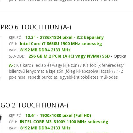
garanciával Nvidia Tegra 4 T40 chipset, MB videókártya, nincs
hangvezérlő, nincs hálózati vezérlő
PRO 6 TOUCH HUN (A-)
12.3" - 2736x1824 pixel - 3:2 képarány
KIJELZŐ:
Intel Core i7 8650U 1900 MHz sebesség
CPU:
8192 MB DDR4 2133 MHz
RAM:
256 GB M.2 PCIe (AHCI vagy NVMe) SSD
- Optika
SSD-ODD:
nélkül
A-:
Kis karc (Fedlap és/vagy kijelzőn) / Kis folt (kifehéredés)/
billentyű lenyomat a kijelzőn (főleg kikapcsolva látszik) / 1-2
pixelhiba, repedt burkolat, egyébként tökéletes működés
garanciával Intel integrated chipset, MB videókártya, van
hangvezérlő, van hálózati vezérlő
GO 2 TOUCH HUN (A-)
10.6" - 1920x1080 pixel (Full HD)
KIJELZŐ:
INTEL CORE M3-8100Y 1100 MHz sebesség
CPU:
8192 MB DDR4 2133 MHz
RAM: