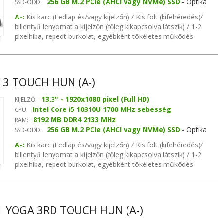
256 GB M.2 PCIe (AHCI vagy NVMe) SSD
- Optika
SSD-ODD:
nélkül
A-:
Kis karc (Fedlap és/vagy kijelzőn) / Kis folt (kifehéredés)/
billentyű lenyomat a kijelzőn (főleg kikapcsolva látszik) / 1-2
pixelhiba, repedt burkolat, egyébként tökéletes működés
garanciával Intel integrated chipset, MB videókártya, van
hangvezérlő, van hálózati vezérlő
3 TOUCH HUN (A-)
13.3" - 1920x1080 pixel (Full HD)
KIJELZŐ:
Intel Core i5 10310U 1700 MHz sebesség
CPU:
8192 MB DDR4 2133 MHz
RAM:
256 GB M.2 PCIe (AHCI vagy NVMe) SSD
- Optika
SSD-ODD:
nélkül
A-:
Kis karc (Fedlap és/vagy kijelzőn) / Kis folt (kifehéredés)/
billentyű lenyomat a kijelzőn (főleg kikapcsolva látszik) / 1-2
pixelhiba, repedt burkolat, egyébként tökéletes működés
garanciával AMD chipset, Intel HD Graphics (max., osztott) 1024
MB DDR3 videókártya, Realtek ALC3287 hangvezérlő, Realtek
RTL8168/8111 hálózati vezérlő
 YOGA 3RD TOUCH HUN (A-)