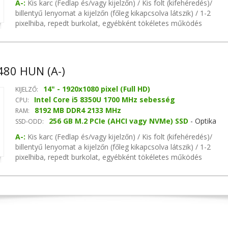
A-:
Kis karc (Fedlap és/vagy kijelzőn) / Kis folt (kifehéredés)/
billentyű lenyomat a kijelzőn (főleg kikapcsolva látszik) / 1-2
pixelhiba, repedt burkolat, egyébként tökéletes működés
garanciával Intel chipset, MB videókártya, nincs hangvezérlő,
nincs hálózati vezérlő
80 HUN (A-)
14" - 1920x1080 pixel (Full HD)
KIJELZŐ:
Intel Core i5 8350U 1700 MHz sebesség
CPU:
8192 MB DDR4 2133 MHz
RAM:
256 GB M.2 PCIe (AHCI vagy NVMe) SSD
- Optika
SSD-ODD:
nélkül
A-:
Kis karc (Fedlap és/vagy kijelzőn) / Kis folt (kifehéredés)/
billentyű lenyomat a kijelzőn (főleg kikapcsolva látszik) / 1-2
pixelhiba, repedt burkolat, egyébként tökéletes működés
garanciával Intel chipset, MB videókártya, nincs hangvezérlő,
nincs hálózati vezérlő