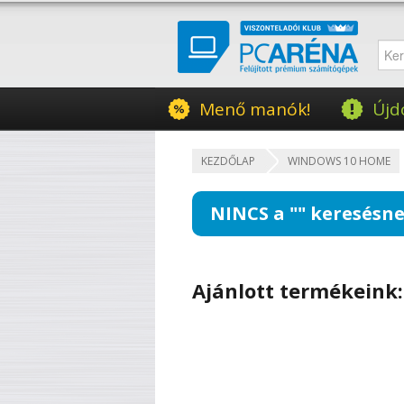
Menő manók!
Újd
KEZDŐLAP
WINDOWS 10 HOME
NINCS a "
" keresésne
Ajánlott termékeink: