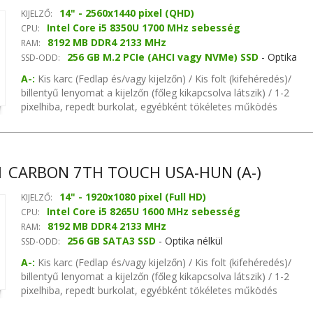
14" - 2560x1440 pixel (QHD)
KIJELZŐ:
Intel Core i5 8350U 1700 MHz sebesség
CPU:
8192 MB DDR4 2133 MHz
RAM:
256 GB M.2 PCIe (AHCI vagy NVMe) SSD
- Optika
SSD-ODD:
nélkül
A-:
Kis karc (Fedlap és/vagy kijelzőn) / Kis folt (kifehéredés)/
billentyű lenyomat a kijelzőn (főleg kikapcsolva látszik) / 1-2
pixelhiba, repedt burkolat, egyébként tökéletes működés
garanciával chipset, MB videókártya, nincs hangvezérlő, nincs
hálózati vezérlő
1 CARBON 7TH TOUCH USA-HUN (A-)
14" - 1920x1080 pixel (Full HD)
KIJELZŐ:
Intel Core i5 8265U 1600 MHz sebesség
CPU:
8192 MB DDR4 2133 MHz
RAM:
256 GB SATA3 SSD
- Optika nélkül
SSD-ODD:
A-:
Kis karc (Fedlap és/vagy kijelzőn) / Kis folt (kifehéredés)/
billentyű lenyomat a kijelzőn (főleg kikapcsolva látszik) / 1-2
pixelhiba, repedt burkolat, egyébként tökéletes működés
garanciával Intel Soc chipset, MB videókártya, Realtek ALC3232