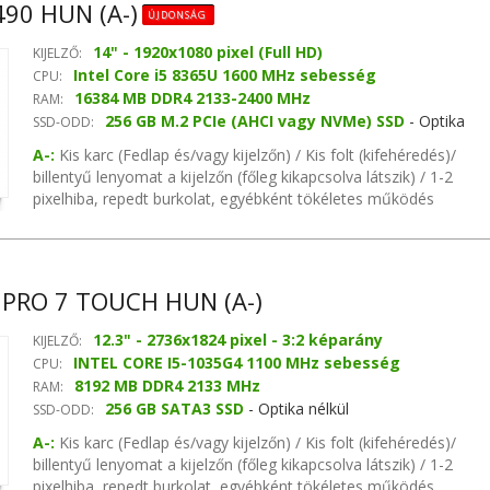
90 HUN (A-)
ÚJDONSÁG
14" - 1920x1080 pixel (Full HD)
KIJELZŐ:
Intel Core i5 8365U 1600 MHz sebesség
CPU:
16384 MB DDR4 2133-2400 MHz
RAM:
256 GB M.2 PCIe (AHCI vagy NVMe) SSD
- Optika
SSD-ODD:
nélkül
A-:
Kis karc (Fedlap és/vagy kijelzőn) / Kis folt (kifehéredés)/
billentyű lenyomat a kijelzőn (főleg kikapcsolva látszik) / 1-2
pixelhiba, repedt burkolat, egyébként tökéletes működés
garanciával Intel chipset, Intel HD Graphics 620 (osztott min.)
256 MB DDR4 videókártya, Intel Cannon Lake-LP hangvezérlő,
Intel I219-V hálózati vezérlő
PRO 7 TOUCH HUN (A-)
12.3" - 2736x1824 pixel - 3:2 képarány
KIJELZŐ:
INTEL CORE I5-1035G4 1100 MHz sebesség
CPU:
8192 MB DDR4 2133 MHz
RAM:
256 GB SATA3 SSD
- Optika nélkül
SSD-ODD:
A-:
Kis karc (Fedlap és/vagy kijelzőn) / Kis folt (kifehéredés)/
billentyű lenyomat a kijelzőn (főleg kikapcsolva látszik) / 1-2
pixelhiba, repedt burkolat, egyébként tökéletes működés