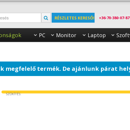
RÉSZLETES KERESŐ!
+36-70-380-07-87
onságok
PC
Monitor
Laptop
Szoft
k megfelelő termék. De ajánlunk párat hel
SZŰKÍTÉS: