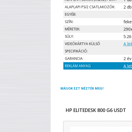
2 db
ALAPLAPI PS/2 CSATLAKOZÓK:
EGYÉB:
feke
SZÍN:
290
MÉRETEK:
5.26
SÚLY:
A li
VIDEÓKÁRTYA KÜLSŐ
SPECIFIKÁCIÓ:
2 év
GARANCIA:
A le
REKLÁM ANYAG
:
MÁSOK EZT NÉZTÉK MEG!
HP ELITEDESK 800 G6 USDT