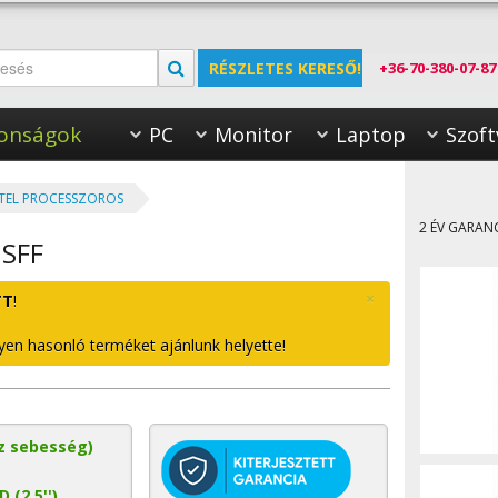
RÉSZLETES KERESŐ!
+36-70-380-07-87
onságok
PC
Monitor
Laptop
Szoft
TEL PROCESSZOROS
2 ÉV GARAN
 SFF
×
TT
!
yen hasonló terméket ajánlunk helyette!
z sebesség)
 (2.5'')