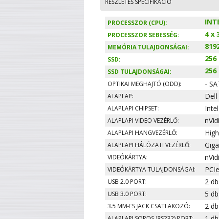
RÉSZLETES SPECIFIKÁCIÓ
INT
PROCESSZOR (CPU):
4 x
PROCESSZOR SEBESSÉG:
819
MEMÓRIA TULAJDONSÁGAI:
256
SSD:
256
SSD TULAJDONSÁGAI:
- SA
OPTIKAI MEGHAJTÓ (ODD):
Dell
ALAPLAP:
Inte
ALAPLAPI CHIPSET:
nVid
ALAPLAPI VIDEO VEZÉRLŐ:
High
ALAPLAPI HANGVEZÉRLŐ:
Giga
ALAPLAPI HÁLÓZATI VEZÉRLŐ:
nVid
VIDEÓKÁRTYA:
PCIe
VIDEÓKÁRTYA TULAJDONSÁGAI:
2 db
USB 2.0 PORT:
5 db
USB 3.0 PORT:
2 db
3.5 MM-ES JACK CSATLAKOZÓ:
1 db
ALAPLAPI SOROS (RS232) PORT: