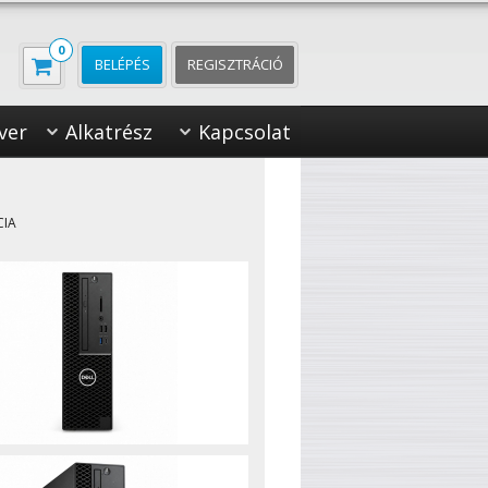
0
BELÉPÉS
REGISZTRÁCIÓ
ver
Alkatrész
Kapcsolat
CIA