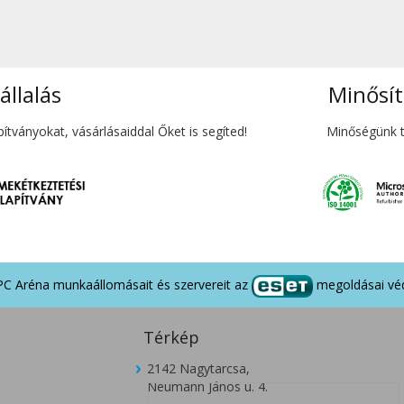
állalás
Minősít
tványokat, vásárlásaiddal Őket is segíted!
Minőségünk t
PC Aréna munkaállomásait és szervereit az
megoldásai véd
Térkép
2142 Nagytarcsa,
Neumann János u. 4.