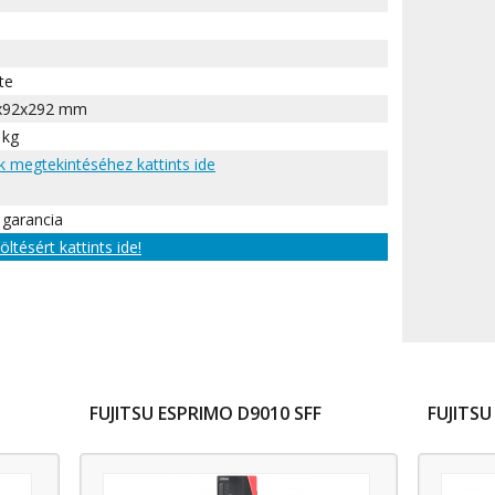
te
x92x292 mm
 kg
nk megtekintéséhez kattints ide
 garancia
töltésért kattints ide!
FUJITSU ESPRIMO D9010 SFF
FUJITSU