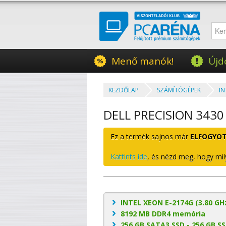
Menő manók!
Újd
KEZDŐLAP
SZÁMÍTÓGÉPEK
IN
DELL PRECISION 3430
Ez a termék sajnos már
ELFOGYO
Kattints ide
, és nézd meg, hogy mil
INTEL XEON E-2174G (3.80 GH
8192 MB DDR4 memória
256 GB SATA3 SSD - 256 GB SSD