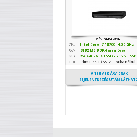
2 ÉV GARANCIA
Intel Core i7 10700 (4.80 GHz
CPU:
8192 MB DDR4 memória
sebesség)
RAM:
256 GB SATA3 SSD - 256 GB SSD
SSD:
Slim méretű SATA Optika nélkül
(Normál)
ODD:
A TERMÉK ÁRA CSAK
BEJELENTKEZÉS UTÁN LÁTHAT