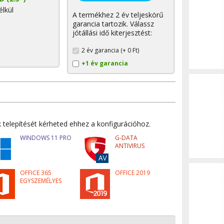
lkül
A termékhez 2 év teljeskörű
garancia tartozik. Válassz
jótállási idő kiterjesztést:
2 év garancia (+ 0 Ft)
+1 év garancia
 telepítését kérheted ehhez a konfigurációhoz.
WINDOWS 11 PRO
G-DATA
ANTIVIRUS
OFFICE 365
OFFICE 2019
EGYSZEMÉLYES