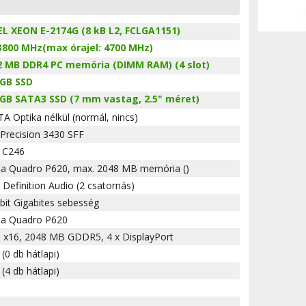
EL XEON E-2174G (8 kB L2, FCLGA1151)
 3800 MHz(max órajel: 4700 MHz)
2 MB DDR4 PC memória (DIMM RAM) (4 slot)
 GB SSD
 GB SATA3 SSD (7 mm vastag, 2.5" méret)
TA Optika nélkül (normál, nincs)
 Precision 3430 SFF
l C246
ia Quadro P620, max. 2048 MB memória ()
 Definition Audio (2 csatornás)
bit Gigabites sebesség
ia Quadro P620
 x16, 2048 MB GDDR5, 4 x DisplayPort
 (0 db hátlapi)
 (4 db hátlapi)