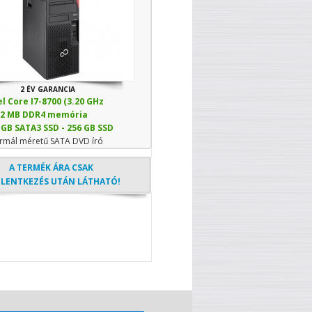
2 ÉV GARANCIA
el Core I7-8700 (3.20 GHz
92 MB DDR4 memória
)
 GB SATA3 SSD - 256 GB SSD
mál méretű SATA DVD író
A TERMÉK ÁRA CSAK
ELENTKEZÉS UTÁN LÁTHATÓ!