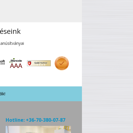
éseink
anúsítványai
ik!
Hotline:
+36-70-380-07-87