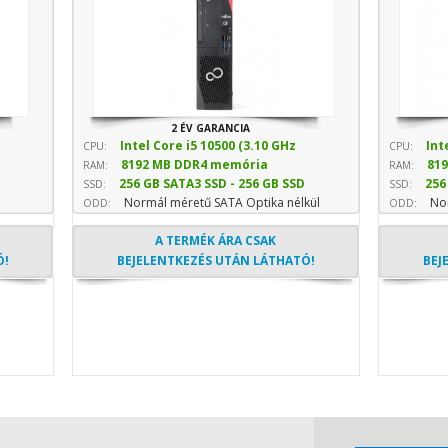
2 ÉV GARANCIA
Intel Core i5 10500 (3.10 GHz
Int
CPU:
CPU:
8192 MB DDR4 memória
81
sebesség)
sebesség
RAM:
RAM:
256 GB SATA3 SSD - 256 GB SSD
256
SSD:
SSD:
Normál méretű SATA Optika nélkül
Nor
(Normál)
(Normál)
ODD:
ODD:
A TERMÉK ÁRA CSAK
Ó!
BEJELENTKEZÉS UTÁN LÁTHATÓ!
BEJ