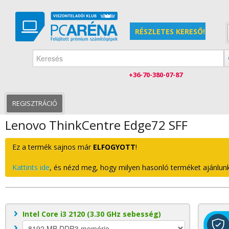
RÉSZLETES KERESŐ!
+36-70-380-07-87
KEZDŐLAP
SZÁMÍTÓGÉPEK
INTEL PROCESSZOROS
REGISZTRÁCIÓ
Lenovo ThinkCentre Edge72 SFF
Ez a termék sajnos már
ELFOGYOTT
!
Kattints ide
, és nézd meg, hogy milyen hasonló terméket ajánlunk
Intel Core i3 2120 (3.30 GHz sebesség)