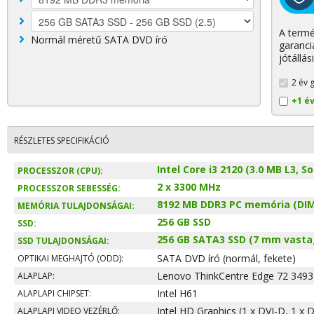
A termé
Normál méretű SATA DVD író
garanci
jótállás
2 év g
+1 é
RÉSZLETES SPECIFIKÁCIÓ
Intel Core i3 2120 (3.0 MB L3, S
PROCESSZOR (CPU):
2 x 3300 MHz
PROCESSZOR SEBESSÉG:
8192 MB DDR3 PC memória (DIM
MEMÓRIA TULAJDONSÁGAI:
256 GB SSD
SSD:
256 GB SATA3 SSD (7 mm vastag
SSD TULAJDONSÁGAI:
SATA DVD író (normál, fekete)
OPTIKAI MEGHAJTÓ (ODD):
Lenovo ThinkCentre Edge 72 3493
ALAPLAP:
Intel H61
ALAPLAPI CHIPSET:
Intel HD Graphics (1 x DVI-D, 1 x 
ALAPLAPI VIDEO VEZÉRLŐ: