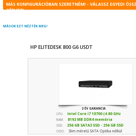
MÁS KONFIGURÁCIÓBAN SZERETNÉM! - VÁLASSZ EGYEDI ÖSS
GÉPHEZ!
MÁSOK EZT NÉZTÉK MEG!
HP ELITEDESK 800 G6 USDT
2 ÉV GARANCIA
Intel Core i7 10700 (4.80 GHz
CPU:
8192 MB DDR4 memória
sebesség)
RAM:
256 GB SATA3 SSD - 256 GB SSD
SSD:
Slim méretű SATA Optika nélkül
(Normál)
ODD: