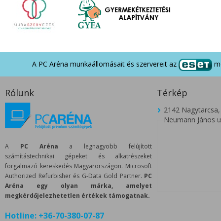
A PC Aréna munkaállomásait és szervereit az
me
Rólunk
Térkép
2142 Nagytarcsa,
Neumann János u.
A
PC Aréna
a legnagyobb felújított
számítástechnikai gépeket és alkatrészeket
forgalmazó kereskedés Magyarországon. Microsoft
Authorized Refurbisher és G-Data Gold Partner.
PC
Aréna egy olyan márka, amelyet
megkérdőjelezhetetlen értékek támogatnak.
Hotline:
+36-70-380-07-87