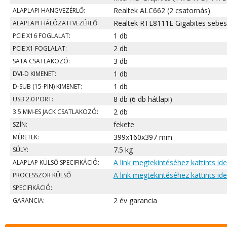
Realtek ALC662 (2 csatornás)
ALAPLAPI HANGVEZÉRLŐ:
Realtek RTL8111E Gigabites sebe
ALAPLAPI HÁLÓZATI VEZÉRLŐ:
1 db
PCIE X16 FOGLALAT:
2 db
PCIE X1 FOGLALAT:
3 db
SATA CSATLAKOZÓ:
1 db
DVI-D KIMENET:
1 db
D-SUB (15-PIN) KIMENET:
8 db (6 db hátlapi)
USB 2.0 PORT:
2 db
3.5 MM-ES JACK CSATLAKOZÓ:
fekete
SZÍN:
399x160x397 mm
MÉRETEK:
7.5 kg
SÚLY:
A link megtekintéséhez kattints ide
ALAPLAP KÜLSŐ SPECIFIKÁCIÓ:
A link megtekintéséhez kattints ide
PROCESSZOR KÜLSŐ
SPECIFIKÁCIÓ:
2 év garancia
GARANCIA: