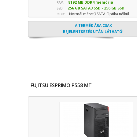
8192 MB DDR4 memória
sebesség)
RAM:
256 GB SATA3 SSD - 256 GB SSD
SSD:
Normál méretű SATA Optika nélkül
(Normál)
ODD:
A TERMÉK ÁRA CSAK
BEJELENTKEZÉS UTÁN LÁTHATÓ!
FUJITSU ESPRIMO P558 MT