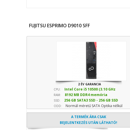
FUJITSU ESPRIMO D9010 SFF
2 ÉV GARANCIA
Intel Core i5 10500 (3.10 GHz
CPU:
8192 MB DDR4 memória
sebesség)
RAM:
256 GB SATA3 SSD - 256 GB SSD
SSD:
Normál méretű SATA Optika nélkül
(Normál)
ODD:
A TERMÉK ÁRA CSAK
BEJELENTKEZÉS UTÁN LÁTHATÓ!