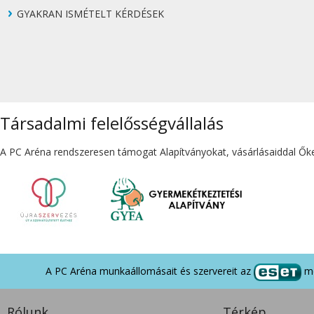
GYAKRAN ISMÉTELT KÉRDÉSEK
Társadalmi felelősségvállalás
A PC Aréna rendszeresen támogat Alapítványokat, vásárlásaiddal Őket
A PC Aréna munkaállomásait és szervereit az
me
Rólunk
Térkép