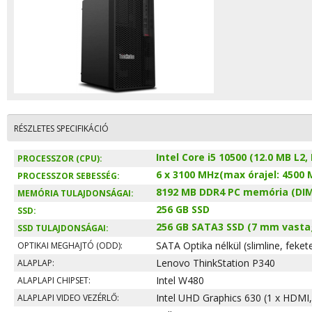
RÉSZLETES SPECIFIKÁCIÓ
Intel Core i5 10500 (12.0 MB L2
PROCESSZOR (CPU):
6 x 3100 MHz(max órajel: 4500 
PROCESSZOR SEBESSÉG:
8192 MB DDR4 PC memória (DIM
MEMÓRIA TULAJDONSÁGAI:
256 GB SSD
SSD:
256 GB SATA3 SSD (7 mm vastag
SSD TULAJDONSÁGAI:
SATA Optika nélkül (slimline, feket
OPTIKAI MEGHAJTÓ (ODD):
Lenovo ThinkStation P340
ALAPLAP:
Intel W480
ALAPLAPI CHIPSET:
Intel UHD Graphics 630 (1 x HDMI,
ALAPLAPI VIDEO VEZÉRLŐ: