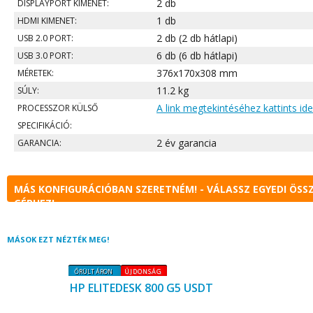
2 db
DISPLAYPORT KIMENET:
1 db
HDMI KIMENET:
2 db (2 db hátlapi)
USB 2.0 PORT:
6 db (6 db hátlapi)
USB 3.0 PORT:
376x170x308 mm
MÉRETEK:
11.2 kg
SÚLY:
A link megtekintéséhez kattints ide
PROCESSZOR KÜLSŐ
SPECIFIKÁCIÓ:
2 év garancia
GARANCIA:
MÁS KONFIGURÁCIÓBAN SZERETNÉM! - VÁLASSZ EGYEDI ÖSS
GÉPHEZ!
MÁSOK EZT NÉZTÉK MEG!
ŐRÜLT ÁRON
ÚJDONSÁG
HP ELITEDESK 800 G5 USDT