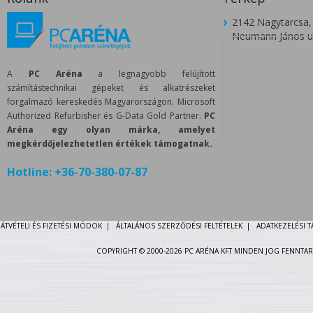
2142 Nagytarcsa,
Neumann János u.
A
PC Aréna
a legnagyobb felújított
számítástechnikai gépeket és alkatrészeket
forgalmazó kereskedés Magyarországon. Microsoft
Authorized Refurbisher és G-Data Gold Partner.
PC
Aréna egy olyan márka, amelyet
megkérdőjelezhetetlen értékek támogatnak.
Hotline:
+36-70-380-07-87
ÁTVÉTELI ÉS FIZETÉSI MÓDOK
|
ÁLTALÁNOS SZERZŐDÉSI FELTÉTELEK
|
ADATKEZELÉSI 
COPYRIGHT © 2000-2026 PC ARÉNA KFT MINDEN JOG FENNTAR