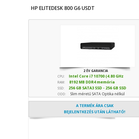
HP ELITEDESK 800 G6 USDT
2 ÉV GARANCIA
Intel Core i7 10700 (4.80 GHz
CPU:
8192 MB DDR4 memória
sebesség)
RAM:
256 GB SATA3 SSD - 256 GB SSD
SSD:
Slim méretű SATA Optika nélkül
(Normál)
ODD:
A TERMÉK ÁRA CSAK
BEJELENTKEZÉS UTÁN LÁTHATÓ!