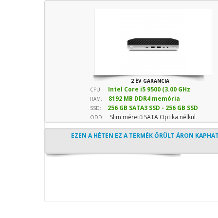
2 ÉV GARANCIA
Intel Core i5 9500 (3.00 GHz
CPU:
8192 MB DDR4 memória
sebesség)
RAM:
256 GB SATA3 SSD - 256 GB SSD
SSD:
Slim méretű SATA Optika nélkül
(Normál)
ODD:
EZEN A HÉTEN EZ A TERMÉK ŐRÜLT ÁRON KAPHA