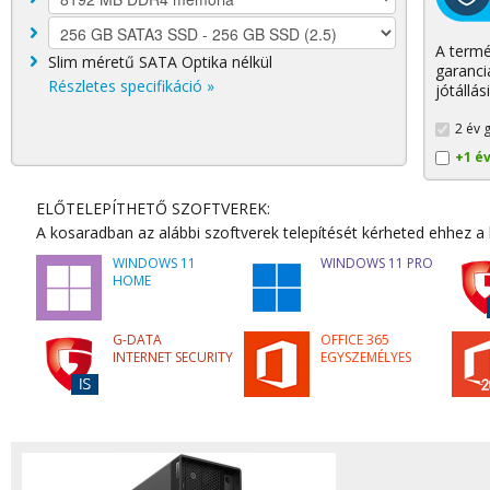
A termé
Slim méretű SATA Optika nélkül
garanci
Részletes specifikáció »
jótállás
2 év g
+1 é
ELŐTELEPÍTHETŐ SZOFTVEREK:
A kosaradban az alábbi szoftverek telepítését kérheted ehhez a
WINDOWS 11
WINDOWS 11 PRO
HOME
G-DATA
OFFICE 365
INTERNET SECURITY
EGYSZEMÉLYES