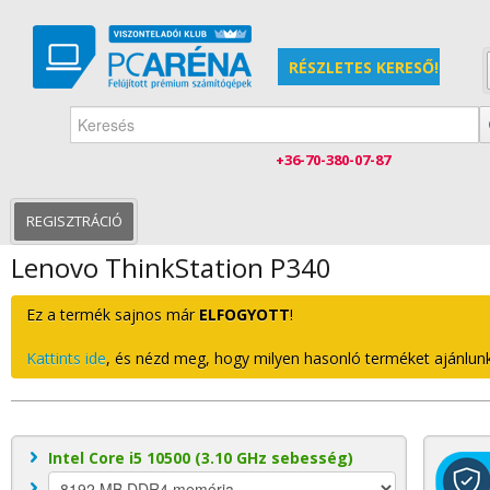
RÉSZLETES KERESŐ!
+36-70-380-07-87
KEZDŐLAP
SZÁMÍTÓGÉPEK
INTEL PROCESSZOROS
REGISZTRÁCIÓ
Lenovo ThinkStation P340
Ez a termék sajnos már
ELFOGYOTT
!
Kattints ide
, és nézd meg, hogy milyen hasonló terméket ajánlunk
Intel Core i5 10500 (3.10 GHz sebesség)