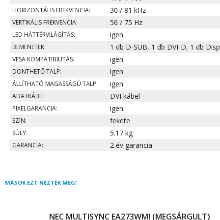
30 / 81 kHz
HORIZONTÁLIS FREKVENCIA:
56 / 75 Hz
VERTIKÁLIS FREKVENCIA:
igen
LED HÁTTÉRVILÁGÍTÁS:
1 db D-SUB, 1 db DVI-D, 1 db Disp
BEMENETEK:
igen
VESA KOMPATIBILITÁS:
igen
DÖNTHETŐ TALP:
igen
ÁLLÍTHATÓ MAGASSÁGÚ TALP:
DVI kábel
ADATKÁBEL:
igen
PIXELGARANCIA:
fekete
SZÍN:
5.17 kg
SÚLY:
2 év garancia
GARANCIA:
MÁSOK EZT NÉZTÉK MEG!
NEC MULTISYNC EA273WMI (MEGSÁRGULT)