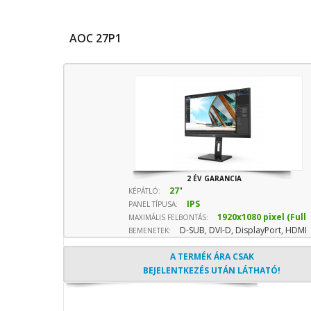
AOC 27P1
2 ÉV GARANCIA
27
"
KÉPÁTLÓ:
IPS
PANEL TÍPUSA:
1920x1080 pixel (Full
MAXIMÁLIS FELBONTÁS:
D-SUB, DVI-D, DisplayPort, HDMI
HD) 16:9 képarány
BEMENETEK:
bemenet
A TERMÉK ÁRA CSAK
BEJELENTKEZÉS UTÁN LÁTHATÓ!