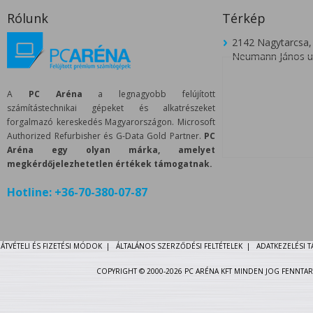
Rólunk
Térkép
2142 Nagytarcsa,
Neumann János u.
A
PC Aréna
a legnagyobb felújított
számítástechnikai gépeket és alkatrészeket
forgalmazó kereskedés Magyarországon. Microsoft
Authorized Refurbisher és G-Data Gold Partner.
PC
Aréna egy olyan márka, amelyet
megkérdőjelezhetetlen értékek támogatnak.
Hotline:
+36-70-380-07-87
ÁTVÉTELI ÉS FIZETÉSI MÓDOK
|
ÁLTALÁNOS SZERZŐDÉSI FELTÉTELEK
|
ADATKEZELÉSI 
COPYRIGHT © 2000-2026 PC ARÉNA KFT MINDEN JOG FENNTAR