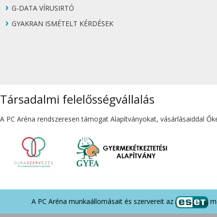
G-DATA VÍRUSIRTÓ
GYAKRAN ISMÉTELT KÉRDÉSEK
Társadalmi felelősségvállalás
A PC Aréna rendszeresen támogat Alapítványokat, vásárlásaiddal Őket
A PC Aréna munkaállomásait és szervereit az
me