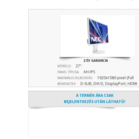
2 ÉV GARANCIA
27"
KÉPÁTLÓ:
AH-IPS
PANEL TÍPUSA:
1920x1080 pixel (Full
MAXIMÁLIS FELBONTÁS:
D-SUB, DVI-D, DisplayPort, HDMI
HD) 16:9 képarány
BEMENETEK:
bemenet
A TERMÉK ÁRA CSAK
BEJELENTKEZÉS UTÁN LÁTHATÓ!