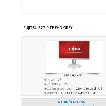
FUJITSU B27-9 TE FHD GREY
2 ÉV GARANCIA
27"
KÉPÁTLÓ:
IPS
PANEL TÍPUSA:
1920x1080 pixel (Full
MAXIMÁLIS FELBONTÁS:
D-SUB, DisplayPort, HDMI
HD) 16:9 képarány
BEMENETEK:
bemenet
A TERMÉK ÁRA CSAK