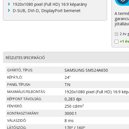
1920x1080 pixel (Full HD) 16:9 képarány
D-SUB, DVI-D, DisplayPort bemenet
A termé
garanci
jótállás
2 év g
+1 é
RÉSZLETES SPECIFIKÁCIÓ
SAMSUNG SMS24A650
GYÁRTÓ, TÍPUS:
24''
KÉPÁTLÓ:
TN
PANEL TÍPUSA:
1920x1080 pixel (Full HD) 16:9 ké
MAXIMÁLIS FELBONTÁS:
0,283 dpi
KÉPPONT TÁVOLSÁG:
2
250 cd/m
FÉNYERŐ:
3000:1
KONTRASZTARÁNY:
8 ms
VÁLASZIDŐ:
170º / 160º
LÁTÓSZÖG: